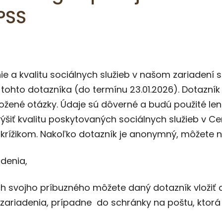
PSS
ie a kvalitu sociálnych služieb v našom zariadení 
 tohto dotazníka (do termínu 23.01.2026). Dotazní
žené otázky. Údaje sú dôverné a budú použité len 
ť kvalitu poskytovaných sociálnych služieb v Cent
rížikom. Nakoľko dotazník je anonymný, môžete n
denia,
h svojho príbuzného môžete daný dotazník vložiť 
 zariadenia, prípadne do schránky na poštu, ktor