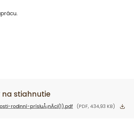
prácu.
na stiahnutie
ti-rodinní-prísluÅ¡nÃ­ci(1).pdf
(PDF, 434,93 KB)