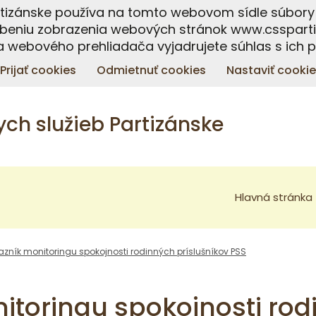
artizánske používa na tomto webovom sídle súbory 
beniu zobrazenia webových stránok www.csspartiz
 webového prehliadača vyjadrujete súhlas s ich 
Prijať cookies
Odmietnuť cookies
Nastaviť cookie
ch služieb Partizánske
Hlavná stránka
azník monitoringu spokojnosti rodinných príslušníkov PSS
itoringu spokojnosti ro