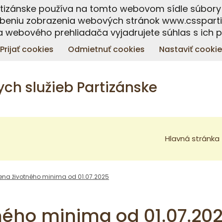
artizánske používa na tomto webovom sídle súbory 
beniu zobrazenia webových stránok www.csspartiz
 webového prehliadača vyjadrujete súhlas s ich 
Prijať cookies
Odmietnuť cookies
Nastaviť cookie
ch služieb Partizánske
Hlavná stránka
na životného minima od 01.07.2025
ého minima od 01.07.20