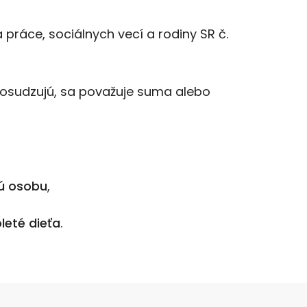
ráce, sociálnych vecí a rodiny SR č.
 posudzujú, sa považuje suma alebo
kú osobu
,
leté dieťa
.