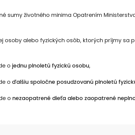
né sumy životného minima Opatrením Ministerstva p
ej osoby alebo fyzických osôb, ktorých príjmy sa
ide o
jednu plnoletú fyzickú osobu
,
de o
ďalšiu spoločne posudzovanú plnoletú fyzic
ide o
nezaopatrené dieťa alebo zaopatrené neplno