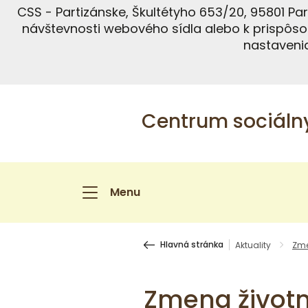
CSS - Partizánske, Škultétyho 653/20, 95801 P
návštevnosti webového sídla alebo k prispôso
nastavenia
Centrum sociálny
Menu
Hlavná stránka
Aktuality
Zme
Zmena životn