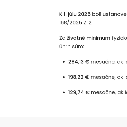
K 1. júlu 2025
boli ustanove
168/2025 Z. z.
Za
životné minimum
fyzick
úhrn súm:
284,13 €
mesačne, ak 
198,22 €
mesačne, ak i
129,74 €
mesačne, ak 