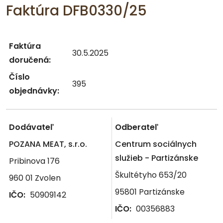
Faktúra DFB0330/25
Faktúra
30.5.2025
doručená:
Číslo
395
objednávky:
Dodávateľ
Odberateľ
POZANA MEAT, s.r.o.
Centrum sociálnych
služieb - Partizánske
Pribinova 176
Škultétyho 653/20
960 01 Zvolen
95801 Partizánske
IČO:
50909142
IČO:
00356883